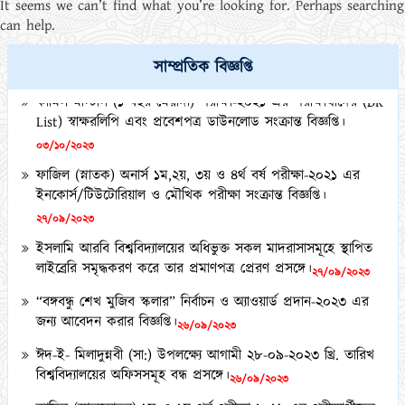
It seems we can’t find what you’re looking for. Perhaps searching
can help.
সাম্প্রতিক বিজ্ঞপ্তি
কামিল মাস্টার্স (১ বছর মেয়াদী) পরীক্ষা-২০২১ এর পরীক্ষার্থীদের (DR
List) স্বাক্ষরলিপি এবং প্রবেশপত্র ডাউনলোড সংক্রান্ত বিজ্ঞপ্তি।
০৩/১০/২০২৩
ফাজিল (স্নাতক) অনার্স ১ম,২য়, ৩য় ও ৪র্থ বর্ষ পরীক্ষা-২০২১ এর
ইনকোর্স/টিউটোরিয়াল ও মৌখিক পরীক্ষা সংক্রান্ত বিজ্ঞপ্তি।
২৭/০৯/২০২৩
ইসলামি আরবি বিশ্ববিদ্যালয়ের অধিভুক্ত সকল মাদরাসাসমূহে স্থাপিত
লাইব্রেরি সমৃদ্ধকরণ করে তার প্রমাণপত্র প্রেরণ প্রসঙ্গে।
২৭/০৯/২০২৩
“বঙ্গবন্ধু শেখ মুজিব স্কলার” নির্বাচন ও অ্যাওয়ার্ড প্রদান-২০২৩ এর
জন্য আবেদন করার বিজ্ঞপ্তি।
২৬/০৯/২০২৩
ঈদ-ই- মিলাদুন্নবী (সা:) উপলক্ষ্যে আগামী ২৮-০৯-২০২৩ খ্রি. তারিখ
বিশ্ববিদ্যালয়ের অফিসসমূহ বন্ধ প্রসঙ্গে।
২৬/০৯/২০২৩
কামিল (স্নাতকোত্তর) ১ম ও ২য় পর্ব পরীক্ষা-২০২১ এর পরীক্ষার্থীদের