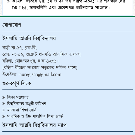
DR List, স্বাক্ষরলিপি এবং প্রবেশপত্র ডাউনলোড সংক্রান্ত।
২৪/০৯/২০২৩
২০২২-২০২৩ শিক্ষাবর্ষে অনলাইনে ফাজিল অনার্স ১ম বর্ষে ভর্তিচ্ছু
যোগাযোগ
শিক্ষার্থীদের ২য় মেধা তালিকা ও অপেক্ষমাণ তালিকা প্রকাশ প্রসঙ্গে।
২১/০৯/২০২৩
ইসলামি আরবি বিশ্ববিদ্যালয়
কামিল মাস্টার্স (১ বছর মেয়াদী) পরীক্ষা-২০২১ এর কেন্দ্র তালিকা
বাড়ী নং-১৭, ব্লক-বি,
প্রকাশ ও অলিখিত উত্তরপত্র বিতরণ প্রসঙ্গে।
১২/০৯/২০২৩
রোড নং-০২, ওয়েস্ট ধানমন্ডি আবাসিক এলাকা,
বছিলা, মোহাম্মদপুর, ঢাকা-১২৩১।
কামিল (স্নাতকোত্তর) ১ম ও ২য় পর্ব পরীক্ষা-২০২১ এর অলিখিত
(বছিলা ব্রীজের সংযোগ সড়কের দক্ষিন পাশে)
উত্তরপত্র বিতরণ প্রসঙ্গে।
১২/০৯/২০২৩
ইমেইলঃ iauregistr@gmail.com
“আখেরি চাহার সোম্বা” উপলক্ষ্যে আগামী ১৩/০৯/২০২৩ খ্রি. ইসলামি
গুরুত্বপূর্ণ লিংক
আরবি বিশ্ববিদ্যালয়ের অফিসসমূহ বন্ধ প্রসঙ্গে।
০৭/০৯/২০২৩
২০২১ সালের কামিল (স্নাতকোত্তর) ২ বছর মেয়াদী পরীক্ষার কেন্দ্রে
শিক্ষা মন্ত্রণালয়
তালিকা প্রকাশ।
বিশ্ববিদ্যালয় মঞ্জুরী কমিশন
০৭/০৯/২০২৩
মাদরাসা শিক্ষা বোর্ড
ইসলামি আরবি বিশ্ববিদ্যালয়ের অধীনে পরিচালিত ‘বেসরকারি মাদ্রাসার
মাধ্যমিক ও উচ্চ মাধ্যমিক শিক্ষা বোর্ড
শিক্ষক, কর্মকর্তা ও কর্মচারীদের নিয়োগ সংক্রান্ত (সংশোধিত)
ইসলামি আরবি বিশ্ববিদ্যালয় ম্যাপ
প্রবিধান-২০২৩
০৬/০৯/২০২৩