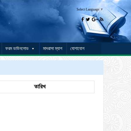
Select Language
▼




ফরম ডাউনলোড
মাদরাসা ম্যাপ
যোগাযোগ
তারিখ