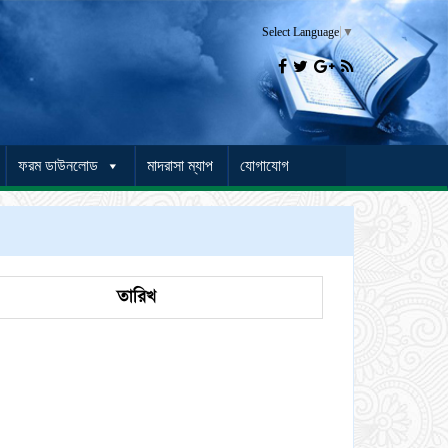
Select Language
▼




ফরম ডাউনলোড
মাদরাসা ম্যাপ
যোগাযোগ
তারিখ