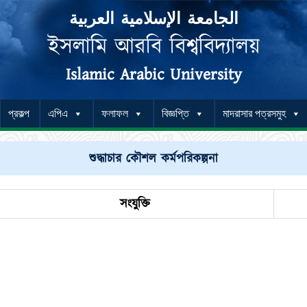
الجامعة الإسلامية العربية
ইসলামি আরবি বিশ্ববিদ্যালয়
Islamic Arabic University
প্রকল্প
এপিএ
ফলাফল
বিজ্ঞপ্তি
মাদরাসার পত্রসমুহ
শুদ্ধাচার কৌশল কর্মপরিকল্পনা
সংযুক্তি