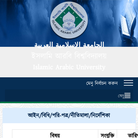
الجامعة الإسلامية العربية
ইসলামি আরবি বিশ্ববিদ্যালয়
Islamic Arabic University
মেনু নির্বাচন করুন
Toggl
navig
মেনু
আইন/বিধি/পরি-পত্র/নীতিমালা/নির্দেশিকা
বিষয়
সংযুক্তি
তারি