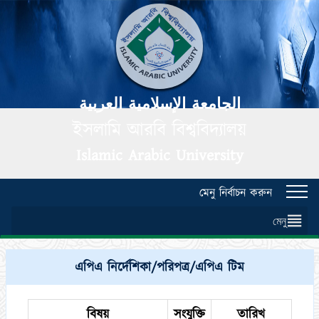
الجامعة الإسلامية العربية
ইসলামি আরবি বিশ্ববিদ্যালয়
Islamic Arabic University
মেনু নির্বাচন করুন
Toggl
navig
মেনু
এপিএ নির্দেশিকা/পরিপত্র/এপিএ টিম
বিষয়
সংযুক্তি
তারিখ