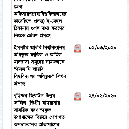
ডেস্ক
অফিসারগণের(বিশ্ববিদ্যালয়ের
ডায়েরিতে প্রদত্ত) ই-মেইল
ঠিকানায় গুগল তথ্য ফরমের
লিংকে প্রেরণ প্রসঙ্গে
ইসলামি আরবি বিশ্ববিদ্যালয়
০২/০৩/২০২০
অধিভুক্ত ফাজিল ও কামিল
মাদরাসা সমূহের নামফলকে
“ইসলামি আরবি
বিশ্ববিদ্যালয় অধিভুক্ত” লিখন
প্রসঙ্গে
বুড়িশ্চর জিয়াউল উলুম
২৪/০২/২০২০
ফাজিল (ডিগ্রী) মাদরাসার
সাময়িক বরখাস্দকৃত
উপাধ্যক্ষের বিরুদ্বে পেশাগত
অসদাচরনের অভিযোগের