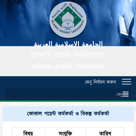
الجامعة الإسلامية العربية
ইসলামি আরবি বিশ্ববিদ্যালয়
Islamic Arabic University
মেনু নির্বাচন করুন
Toggl
navig
মেনু
ফোকাল পয়েন্ট কর্মকর্তা ও বিকল্প কর্মকর্তা
বিষয়
সংযুক্তি
তারিখ