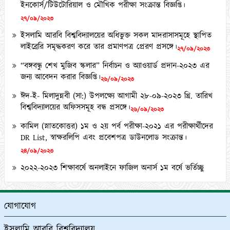
২৭/০৯/২০২৩
ইসলামি আরবি বিশ্ববিদ্যালয়ের অধিভুক্ত সকল মাদরাসাসমূহে স্থাপিত
লাইব্রেরি সমৃদ্ধকরণ করে তার প্রমাণপত্র প্রেরণ প্রসঙ্গে।
২৭/০৯/২০২৩
“বঙ্গবন্ধু শেখ মুজিব স্কলার” নির্বাচন ও অ্যাওয়ার্ড প্রদান-২০২৩ এর
জন্য আবেদন করার বিজ্ঞপ্তি।
২৬/০৯/২০২৩
ঈদ-ই- মিলাদুন্নবী (সা:) উপলক্ষ্যে আগামী ২৮-০৯-২০২৩ খ্রি. তারিখ
বিশ্ববিদ্যালয়ের অফিসসমূহ বন্ধ প্রসঙ্গে।
২৬/০৯/২০২৩
কামিল (স্নাতকোত্তর) ১ম ও ২য় পর্ব পরীক্ষা-২০২১ এর পরীক্ষার্থীদের
DR List, স্বাক্ষরলিপি এবং প্রবেশপত্র ডাউনলোড সংক্রান্ত।
২৪/০৯/২০২৩
২০২২-২০২৩ শিক্ষাবর্ষে অনলাইনে ফাজিল অনার্স ১ম বর্ষে ভর্তিচ্ছু
শিক্ষার্থীদের ২য় মেধা তালিকা ও অপেক্ষমাণ তালিকা প্রকাশ প্রসঙ্গে।
২১/০৯/২০২৩
কামিল মাস্টার্স (১ বছর মেয়াদী) পরীক্ষা-২০২১ এর কেন্দ্র তালিকা
যোগাযোগ
প্রকাশ ও অলিখিত উত্তরপত্র বিতরণ প্রসঙ্গে।
১২/০৯/২০২৩
ইসলামি আরবি বিশ্ববিদ্যালয়
কামিল (স্নাতকোত্তর) ১ম ও ২য় পর্ব পরীক্ষা-২০২১ এর অলিখিত