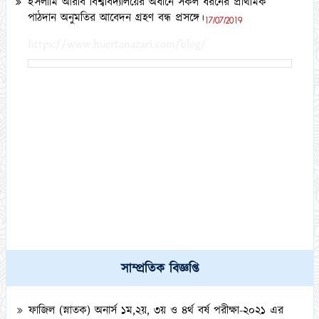
ইসলামি আরবি বিশ্ববিদ্যালয়ের অধীনে সকল ধরনের প্রাথমিক
পাঠদান অনুমতির আবেদন গ্রহণ বন্ধ প্রসঙ্গে।
17/07/2019
https://www.huertanazari.com/blog/
কামিল মাস্টার্স (১ বছর মেয়াদী) পরীক্ষা-২০২১ এর পরীক্ষার্থীদের (DR
List) স্বাক্ষরলিপি এবং প্রবেশপত্র ডাউনলোড সংক্রান্ত বিজ্ঞপ্তি।
সাম্প্রতিক বিজ্ঞপ্তি
০৩/১০/২০২৩
ফাজিল (স্নাতক) অনার্স ১ম,২য়, ৩য় ও ৪র্থ বর্ষ পরীক্ষা-২০২১ এর
ইনকোর্স/টিউটোরিয়াল ও মৌখিক পরীক্ষা সংক্রান্ত বিজ্ঞপ্তি।