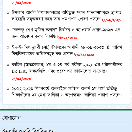
ইসলামি আরবি বিশ্ববিদ্যালয়ের অধিভুক্ত সকল মাদরাসাসমূহে স্থাপিত
লাইব্রেরি সমৃদ্ধকরণ করে তার প্রমাণপত্র প্রেরণ প্রসঙ্গে।
২৭/০৯/২০২৩
“বঙ্গবন্ধু শেখ মুজিব স্কলার” নির্বাচন ও অ্যাওয়ার্ড প্রদান-২০২৩ এর
জন্য আবেদন করার বিজ্ঞপ্তি।
২৬/০৯/২০২৩
ঈদ-ই- মিলাদুন্নবী (সা:) উপলক্ষ্যে আগামী ২৮-০৯-২০২৩ খ্রি. তারিখ
বিশ্ববিদ্যালয়ের অফিসসমূহ বন্ধ প্রসঙ্গে।
২৬/০৯/২০২৩
কামিল (স্নাতকোত্তর) ১ম ও ২য় পর্ব পরীক্ষা-২০২১ এর পরীক্ষার্থীদের
DR List, স্বাক্ষরলিপি এবং প্রবেশপত্র ডাউনলোড সংক্রান্ত।
২৪/০৯/২০২৩
২০২২-২০২৩ শিক্ষাবর্ষে অনলাইনে ফাজিল অনার্স ১ম বর্ষে ভর্তিচ্ছু
শিক্ষার্থীদের ২য় মেধা তালিকা ও অপেক্ষমাণ তালিকা প্রকাশ প্রসঙ্গে।
২১/০৯/২০২৩
কামিল মাস্টার্স (১ বছর মেয়াদী) পরীক্ষা-২০২১ এর কেন্দ্র তালিকা
প্রকাশ ও অলিখিত উত্তরপত্র বিতরণ প্রসঙ্গে।
১২/০৯/২০২৩
যোগাযোগ
কামিল (স্নাতকোত্তর) ১ম ও ২য় পর্ব পরীক্ষা-২০২১ এর অলিখিত
উত্তরপত্র বিতরণ প্রসঙ্গে।
ইসলামি আরবি বিশ্ববিদ্যালয়
১২/০৯/২০২৩