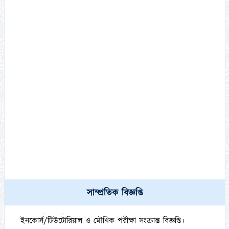
কামিল মাস্টার্স (১ বছর মেয়াদী) পরীক্ষা-২০২১ এর পরীক্ষার্থীদের (DR
List) স্বাক্ষরলিপি এবং প্রবেশপত্র ডাউনলোড সংক্রান্ত বিজ্ঞপ্তি।
০৩/১০/২০২৩
সাম্প্রতিক বিজ্ঞপ্তি
ফাজিল (স্নাতক) অনার্স ১ম,২য়, ৩য় ও ৪র্থ বর্ষ পরীক্ষা-২০২১ এর
ইনকোর্স/টিউটোরিয়াল ও মৌখিক পরীক্ষা সংক্রান্ত বিজ্ঞপ্তি।
২৭/০৯/২০২৩