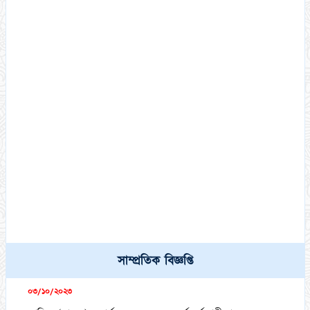
কামিল মাস্টার্স (১ বছর মেয়াদী) পরীক্ষা-২০২১ এর পরীক্ষার্থীদের (DR
সাম্প্রতিক বিজ্ঞপ্তি
List) স্বাক্ষরলিপি এবং প্রবেশপত্র ডাউনলোড সংক্রান্ত বিজ্ঞপ্তি।
০৩/১০/২০২৩
ফাজিল (স্নাতক) অনার্স ১ম,২য়, ৩য় ও ৪র্থ বর্ষ পরীক্ষা-২০২১ এর