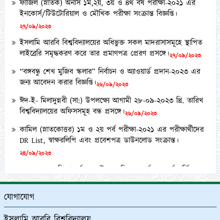
ইনকোর্স/টিউটোরিয়াল ও মৌখিক পরীক্ষা সংক্রান্ত বিজ্ঞপ্তি।
২৭/০৯/২০২৩
ইসলামি আরবি বিশ্ববিদ্যালয়ের অধিভুক্ত সকল মাদরাসাসমূহে স্থাপিত
লাইব্রেরি সমৃদ্ধকরণ করে তার প্রমাণপত্র প্রেরণ প্রসঙ্গে।
২৭/০৯/২০২৩
“বঙ্গবন্ধু শেখ মুজিব স্কলার” নির্বাচন ও অ্যাওয়ার্ড প্রদান-২০২৩ এর
জন্য আবেদন করার বিজ্ঞপ্তি।
২৬/০৯/২০২৩
ঈদ-ই- মিলাদুন্নবী (সা:) উপলক্ষ্যে আগামী ২৮-০৯-২০২৩ খ্রি. তারিখ
বিশ্ববিদ্যালয়ের অফিসসমূহ বন্ধ প্রসঙ্গে।
২৬/০৯/২০২৩
কামিল (স্নাতকোত্তর) ১ম ও ২য় পর্ব পরীক্ষা-২০২১ এর পরীক্ষার্থীদের
DR List, স্বাক্ষরলিপি এবং প্রবেশপত্র ডাউনলোড সংক্রান্ত।
২৪/০৯/২০২৩
২০২২-২০২৩ শিক্ষাবর্ষে অনলাইনে ফাজিল অনার্স ১ম বর্ষে ভর্তিচ্ছু
শিক্ষার্থীদের ২য় মেধা তালিকা ও অপেক্ষমাণ তালিকা প্রকাশ প্রসঙ্গে।
২১/০৯/২০২৩
যোগাযোগ
কামিল মাস্টার্স (১ বছর মেয়াদী) পরীক্ষা-২০২১ এর কেন্দ্র তালিকা
প্রকাশ ও অলিখিত উত্তরপত্র বিতরণ প্রসঙ্গে।
১২/০৯/২০২৩
ইসলামি আরবি বিশ্ববিদ্যালয়