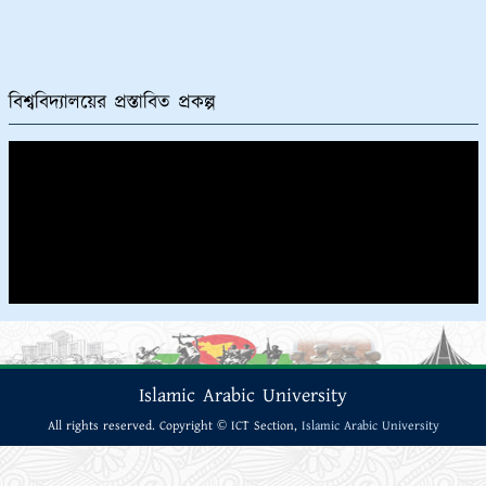
এবং ডক্টর অব ফিলোসফি (পিএইচ.ডি) প্রবিধান (নীতিমালা)
২০২৩
০৬/০৯/২০২৩
“শুভ জন্মাষ্টমী” উপলক্ষ্যে আগামী ০৬/০৯/২০২৩ খ্রি. ইসলামি আরবি
বিশ্ববিদ্যালয়ের অফিসসমূহ বন্ধ প্রসঙ্গে।
০৫/০৯/২০২৩
বিশ্ববিদ্যালয়ের প্রস্তাবিত প্রকল্প
ফাজিল (স্নাতক) অনার্স ১ম, ২য়, ৩য় ও ৪র্থ বর্ষ পরীক্ষা-২০২১ এর
উপস্থিত, অনুপস্থিত ও বহিষ্কার তালিকা অনলাইনে ইনপুট প্রসঙ্গে।
০৫/০৯/২০২৩
ফাজিল অনার্স পরীক্ষা কেন্দ্রের ভারপ্রাপ্ত কর্মকর্তাদের জন্য নির্দেশাবলী
ও পরীক্ষা সংক্রান্ত প্রয়োজনীয় কাগজপত্র ডাউনলোড প্রসঙ্গে।
০৫/০৯/২০২৩
২০২২-২০২৩ শিক্ষাবর্ষে ফাজিল স্নাতক (পাস) ১ম বর্ষে ভর্তির সময়
বৃদ্ধি সংক্রান্ত বিজ্ঞপ্তি।
০৫/০৯/২০২৩
ফাজিল (স্নাতক) পাস ১ম, ২য় ও ৩য় বর্ষ পরীক্ষা-২০২১ এর
স্বাক্ষরলিপি, অনুপস্থিত এবং বহিস্কার তালিকাসহ আনুষঙ্গিক মালামাল
Islamic Arabic University
জমাদান প্রসঙ্গে।
০৩/০৯/২০২৩
All rights reserved. Copyright © ICT Section,
Islamic Arabic University
ফাজিল (স্নাতক) ও কামিল (স্নাতকোত্তর) পর্যায়ের মাদরাসা সমূহের
শিক্ষার্থী সংখ্যা ক্রমবর্ধমান হারে হ্রাস পাওয়ায় “ছাত্র-ছাত্রীদের সংখ্যা