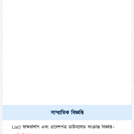
সাম্প্রতিক বিজ্ঞপ্তি
কামিল মাস্টার্স (১ বছর মেয়াদী) পরীক্ষা-২০২১ এর পরীক্ষার্থীদের (DR
List) স্বাক্ষরলিপি এবং প্রবেশপত্র ডাউনলোড সংক্রান্ত বিজ্ঞপ্তি।
০৩/১০/২০২৩