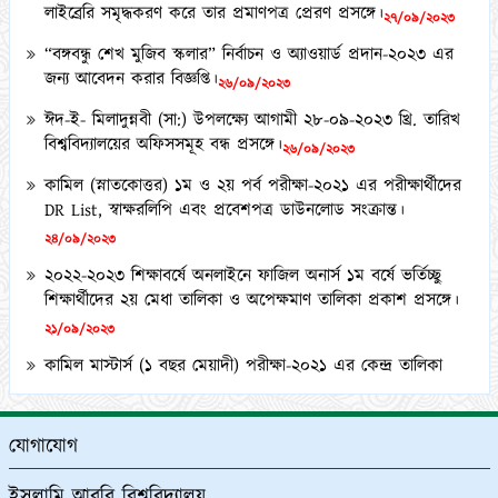
“বঙ্গবন্ধু শেখ মুজিব স্কলার” নির্বাচন ও অ্যাওয়ার্ড প্রদান-২০২৩ এর
জন্য আবেদন করার বিজ্ঞপ্তি।
২৬/০৯/২০২৩
ঈদ-ই- মিলাদুন্নবী (সা:) উপলক্ষ্যে আগামী ২৮-০৯-২০২৩ খ্রি. তারিখ
বিশ্ববিদ্যালয়ের অফিসসমূহ বন্ধ প্রসঙ্গে।
২৬/০৯/২০২৩
কামিল (স্নাতকোত্তর) ১ম ও ২য় পর্ব পরীক্ষা-২০২১ এর পরীক্ষার্থীদের
DR List, স্বাক্ষরলিপি এবং প্রবেশপত্র ডাউনলোড সংক্রান্ত।
২৪/০৯/২০২৩
২০২২-২০২৩ শিক্ষাবর্ষে অনলাইনে ফাজিল অনার্স ১ম বর্ষে ভর্তিচ্ছু
শিক্ষার্থীদের ২য় মেধা তালিকা ও অপেক্ষমাণ তালিকা প্রকাশ প্রসঙ্গে।
২১/০৯/২০২৩
কামিল মাস্টার্স (১ বছর মেয়াদী) পরীক্ষা-২০২১ এর কেন্দ্র তালিকা
প্রকাশ ও অলিখিত উত্তরপত্র বিতরণ প্রসঙ্গে।
১২/০৯/২০২৩
কামিল (স্নাতকোত্তর) ১ম ও ২য় পর্ব পরীক্ষা-২০২১ এর অলিখিত
উত্তরপত্র বিতরণ প্রসঙ্গে।
১২/০৯/২০২৩
যোগাযোগ
“আখেরি চাহার সোম্বা” উপলক্ষ্যে আগামী ১৩/০৯/২০২৩ খ্রি. ইসলামি
ইসলামি আরবি বিশ্ববিদ্যালয়
আরবি বিশ্ববিদ্যালয়ের অফিসসমূহ বন্ধ প্রসঙ্গে।