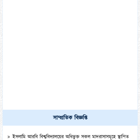
কামিল মাস্টার্স (১ বছর মেয়াদী) পরীক্ষা-২০২১ এর পরীক্ষার্থীদের (DR
List) স্বাক্ষরলিপি এবং প্রবেশপত্র ডাউনলোড সংক্রান্ত বিজ্ঞপ্তি।
০৩/১০/২০২৩
ফাজিল (স্নাতক) অনার্স ১ম,২য়, ৩য় ও ৪র্থ বর্ষ পরীক্ষা-২০২১ এর
ইনকোর্স/টিউটোরিয়াল ও মৌখিক পরীক্ষা সংক্রান্ত বিজ্ঞপ্তি।
সাম্প্রতিক বিজ্ঞপ্তি
২৭/০৯/২০২৩
ইসলামি আরবি বিশ্ববিদ্যালয়ের অধিভুক্ত সকল মাদরাসাসমূহে স্থাপিত
লাইব্রেরি সমৃদ্ধকরণ করে তার প্রমাণপত্র প্রেরণ প্রসঙ্গে।
২৭/০৯/২০২৩