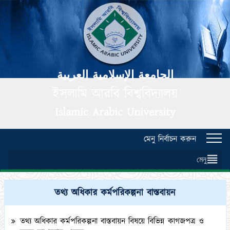
الجامعة الإسلامية العربية
ইসলামি আরবি বিশ্ববিদ্যালয়
Islamic Arabic University
মেনু নির্বাচন করুন
Toggl
navig
মেনু
তথ্য অধিকার কর্মপরিকল্পনা বাস্তবায়ন
তথ্য অধিকার কর্মপরিকল্পনা বাস্তবায়ন বিষয়ে বিভিন্ন কাগজপত্র ও