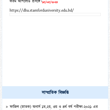
ফরম আপলোড প্রসঙ্গে।
১৫/০৫/২০২৩
https://dba.stamforduniversity.edu.bd/
কামিল মাস্টার্স (১ বছর মেয়াদী) পরীক্ষা-২০২১ এর পরীক্ষার্থীদের (DR
List) স্বাক্ষরলিপি এবং প্রবেশপত্র ডাউনলোড সংক্রান্ত বিজ্ঞপ্তি।
সাম্প্রতিক বিজ্ঞপ্তি
০৩/১০/২০২৩
ফাজিল (স্নাতক) অনার্স ১ম,২য়, ৩য় ও ৪র্থ বর্ষ পরীক্ষা-২০২১ এর
ইনকোর্স/টিউটোরিয়াল ও মৌখিক পরীক্ষা সংক্রান্ত বিজ্ঞপ্তি।