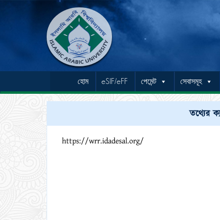
হোম
eSIF/eFF
পেমেন্ট
সেবাসমূহ
তথ্যের ক্
https://wrr.idadesal.org/