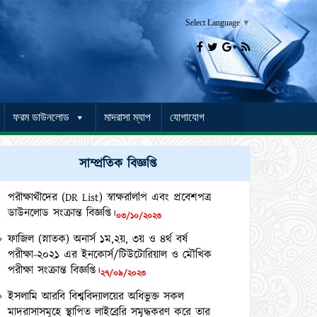
Select Language
▼




ফরম ডাউনলোড
মাদরাসা ম্যাপ
যোগাযোগ
কামিল মাস্টার্স (১ বছর মেয়াদী) পরীক্ষা-২০২১ এর
সাম্প্রতিক বিজ্ঞপ্তি
পরীক্ষার্থীদের (DR List) স্বাক্ষরলিপি এবং প্রবেশপত্র
ডাউনলোড সংক্রান্ত বিজ্ঞপ্তি।
০৩/১০/২০২৩
ফাজিল (স্নাতক) অনার্স ১ম,২য়, ৩য় ও ৪র্থ বর্ষ
পরীক্ষা-২০২১ এর ইনকোর্স/টিউটোরিয়াল ও মৌখিক
পরীক্ষা সংক্রান্ত বিজ্ঞপ্তি।
২৭/০৯/২০২৩
ইসলামি আরবি বিশ্ববিদ্যালয়ের অধিভুক্ত সকল
মাদরাসাসমূহে স্থাপিত লাইব্রেরি সমৃদ্ধকরণ করে তার
প্রমাণপত্র প্রেরণ প্রসঙ্গে।
২৭/০৯/২০২৩