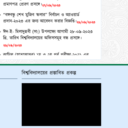
“বঙ্গবন্ধু শেখ মুজিব স্কলার” নির্বাচন ও অ্যাওয়ার্ড
প্রদান-২০২৩ এর জন্য আবেদন করার বিজ্ঞপ্তি।
২৬/০৯/২০২৩
ঈদ-ই- মিলাদুন্নবী (সা:) উপলক্ষ্যে আগামী ২৮-০৯-২০২৩
খ্রি. তারিখ বিশ্ববিদ্যালয়ের অফিসসমূহ বন্ধ প্রসঙ্গে।
২৬/০৯/২০২৩
কামিল (স্নাতকোত্তর) ১ম ও ২য় পর্ব পরীক্ষা-২০২১ এর
পরীক্ষার্থীদের DR List, স্বাক্ষরলিপি এবং প্রবেশপত্র
ডাউনলোড সংক্রান্ত।
২৪/০৯/২০২৩
২০২২-২০২৩ শিক্ষাবর্ষে অনলাইনে ফাজিল অনার্স ১ম বর্ষে
বিশ্ববিদ্যালয়ের প্রস্তাবিত প্রকল্প
ভর্তিচ্ছু শিক্ষার্থীদের ২য় মেধা তালিকা ও অপেক্ষমাণ
তালিকা প্রকাশ প্রসঙ্গে।
২১/০৯/২০২৩
কামিল মাস্টার্স (১ বছর মেয়াদী) পরীক্ষা-২০২১ এর কেন্দ্র
তালিকা প্রকাশ ও অলিখিত উত্তরপত্র বিতরণ প্রসঙ্গে।
১২/০৯/২০২৩
কামিল (স্নাতকোত্তর) ১ম ও ২য় পর্ব পরীক্ষা-২০২১ এর
অলিখিত উত্তরপত্র বিতরণ প্রসঙ্গে।
১২/০৯/২০২৩