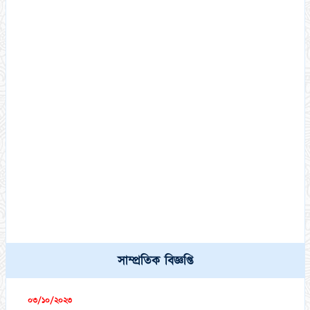
কামিল মাস্টার্স (১ বছর মেয়াদী) পরীক্ষা-২০২১ এর পরীক্ষার্থীদের (DR
সাম্প্রতিক বিজ্ঞপ্তি
List) স্বাক্ষরলিপি এবং প্রবেশপত্র ডাউনলোড সংক্রান্ত বিজ্ঞপ্তি।
০৩/১০/২০২৩
ফাজিল (স্নাতক) অনার্স ১ম,২য়, ৩য় ও ৪র্থ বর্ষ পরীক্ষা-২০২১ এর