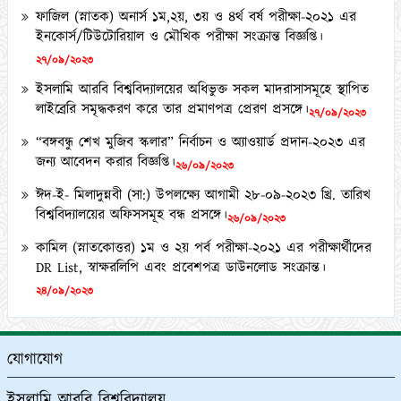
ইনকোর্স/টিউটোরিয়াল ও মৌখিক পরীক্ষা সংক্রান্ত বিজ্ঞপ্তি।
২৭/০৯/২০২৩
ইসলামি আরবি বিশ্ববিদ্যালয়ের অধিভুক্ত সকল মাদরাসাসমূহে স্থাপিত
লাইব্রেরি সমৃদ্ধকরণ করে তার প্রমাণপত্র প্রেরণ প্রসঙ্গে।
২৭/০৯/২০২৩
“বঙ্গবন্ধু শেখ মুজিব স্কলার” নির্বাচন ও অ্যাওয়ার্ড প্রদান-২০২৩ এর
জন্য আবেদন করার বিজ্ঞপ্তি।
২৬/০৯/২০২৩
ঈদ-ই- মিলাদুন্নবী (সা:) উপলক্ষ্যে আগামী ২৮-০৯-২০২৩ খ্রি. তারিখ
বিশ্ববিদ্যালয়ের অফিসসমূহ বন্ধ প্রসঙ্গে।
২৬/০৯/২০২৩
কামিল (স্নাতকোত্তর) ১ম ও ২য় পর্ব পরীক্ষা-২০২১ এর পরীক্ষার্থীদের
DR List, স্বাক্ষরলিপি এবং প্রবেশপত্র ডাউনলোড সংক্রান্ত।
২৪/০৯/২০২৩
২০২২-২০২৩ শিক্ষাবর্ষে অনলাইনে ফাজিল অনার্স ১ম বর্ষে ভর্তিচ্ছু
শিক্ষার্থীদের ২য় মেধা তালিকা ও অপেক্ষমাণ তালিকা প্রকাশ প্রসঙ্গে।
২১/০৯/২০২৩
যোগাযোগ
কামিল মাস্টার্স (১ বছর মেয়াদী) পরীক্ষা-২০২১ এর কেন্দ্র তালিকা
প্রকাশ ও অলিখিত উত্তরপত্র বিতরণ প্রসঙ্গে।
ইসলামি আরবি বিশ্ববিদ্যালয়
১২/০৯/২০২৩