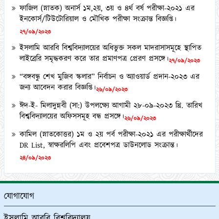
ইনকোর্স/টিউটোরিয়াল ও মৌখিক পরীক্ষা সংক্রান্ত বিজ্ঞপ্তি।
২৭/০৯/২০২৩
ইসলামি আরবি বিশ্ববিদ্যালয়ের অধিভুক্ত সকল মাদরাসাসমূহে স্থাপিত
লাইব্রেরি সমৃদ্ধকরণ করে তার প্রমাণপত্র প্রেরণ প্রসঙ্গে।
২৭/০৯/২০২৩
“বঙ্গবন্ধু শেখ মুজিব স্কলার” নির্বাচন ও অ্যাওয়ার্ড প্রদান-২০২৩ এর
জন্য আবেদন করার বিজ্ঞপ্তি।
২৬/০৯/২০২৩
ঈদ-ই- মিলাদুন্নবী (সা:) উপলক্ষ্যে আগামী ২৮-০৯-২০২৩ খ্রি. তারিখ
বিশ্ববিদ্যালয়ের অফিসসমূহ বন্ধ প্রসঙ্গে।
২৬/০৯/২০২৩
কামিল (স্নাতকোত্তর) ১ম ও ২য় পর্ব পরীক্ষা-২০২১ এর পরীক্ষার্থীদের
DR List, স্বাক্ষরলিপি এবং প্রবেশপত্র ডাউনলোড সংক্রান্ত।
২৪/০৯/২০২৩
২০২২-২০২৩ শিক্ষাবর্ষে অনলাইনে ফাজিল অনার্স ১ম বর্ষে ভর্তিচ্ছু
শিক্ষার্থীদের ২য় মেধা তালিকা ও অপেক্ষমাণ তালিকা প্রকাশ প্রসঙ্গে।
২১/০৯/২০২৩
যোগাযোগ
কামিল মাস্টার্স (১ বছর মেয়াদী) পরীক্ষা-২০২১ এর কেন্দ্র তালিকা
প্রকাশ ও অলিখিত উত্তরপত্র বিতরণ প্রসঙ্গে।
ইসলামি আরবি বিশ্ববিদ্যালয়
১২/০৯/২০২৩