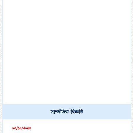
কামিল মাস্টার্স (১ বছর মেয়াদী) পরীক্ষা-২০২১ এর পরীক্ষার্থীদের (DR
সাম্প্রতিক বিজ্ঞপ্তি
List) স্বাক্ষরলিপি এবং প্রবেশপত্র ডাউনলোড সংক্রান্ত বিজ্ঞপ্তি।
০৩/১০/২০২৩
ফাজিল (স্নাতক) অনার্স ১ম,২য়, ৩য় ও ৪র্থ বর্ষ পরীক্ষা-২০২১ এর