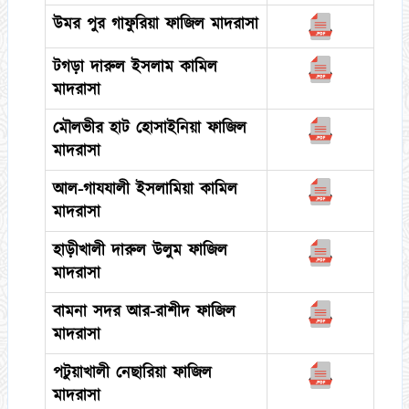
উমর পুর গাফুরিয়া ফাজিল মাদরাসা
টগড়া দারুল ইসলাম কামিল
মাদরাসা
মৌলভীর হাট হোসাইনিয়া ফাজিল
মাদরাসা
আল-গাযযালী ইসলামিয়া কামিল
মাদরাসা
হাড়ীখালী দারুল উলুম ফাজিল
মাদরাসা
বামনা সদর আর-রাশীদ ফাজিল
মাদরাসা
পটুয়াখালী নেছারিয়া ফাজিল
মাদরাসা