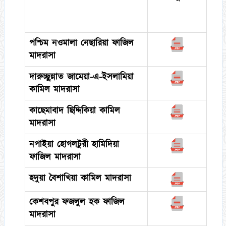
https://biere-
tourisme.fr/
পশ্চিম নওমালা নেছারিয়া ফাজিল
মাদরাসা
দারুচ্ছুন্নাত জামেয়া-এ-ইসলামিয়া
কামিল মাদরাসা
কাছেমাবাদ ছিদ্দিকিয়া কামিল
মাদরাসা
নপাইয়া হোগলটুরী হামিদিয়া
ফাজিল মাদরাসা
হদুয়া বৈশাখিয়া কামিল মাদরাসা
কেশবপুর ফজলুল হক ফাজিল
মাদরাসা