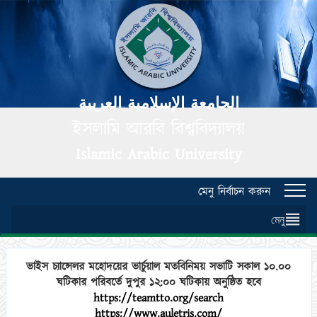
الجامعة الإسلامية العربية
ইসলামি আরবি বিশ্ববিদ্যালয়
Islamic Arabic University
মেনু নির্বাচন করুন
Toggl
navig
মেনু
ভাইস চ্যান্সেলর মহোদয়ের ভার্চুয়াল মতবিনিময় সভাটি সকাল ১০.০০
ঘটিকার পরিবর্তে দুপুর ১২:০০ ঘটিকায় অনুষ্ঠিত হবে
https://teamtto.org/search
https://www.auletris.com/