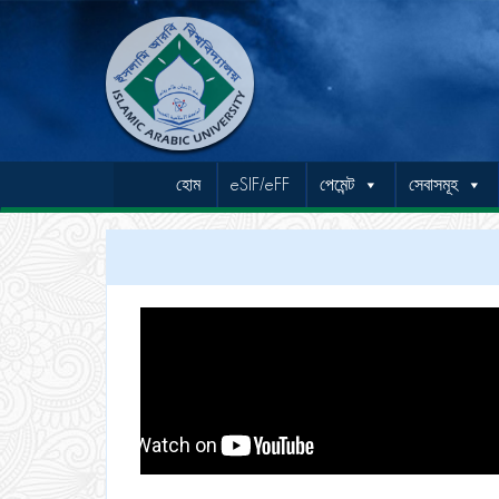
হোম
eSIF/eFF
পেমেন্ট
সেবাসমূহ