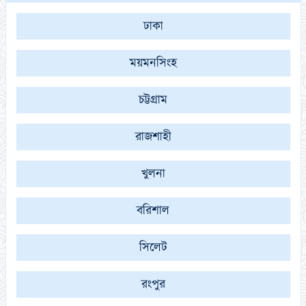
ঢাকা
ময়মনসিংহ
চট্টগ্রাম
রাজশাহী
খুলনা
বরিশাল
সিলেট
রংপুর